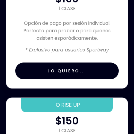
1 CLASE
Opción de pago por sesión individual.
Perfecto para probar o para quienes
asisten esporádicamente.
* Exclusivo para usuarios Sportway
LO QUIERO...
IO RISE UP
$150
1 CLASE