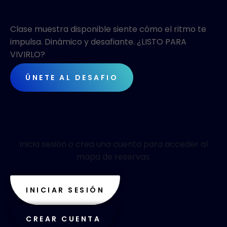
FREE TRIAL SESSION
Clase muestra disponible siente cómo el ritmo te
impulsa. Dinámico y desafiante. ¿LISTO PARA
VIVIRLO?
ÚNETE AL DESAFIO
ACCESO REQUERIDO
Inicia sesión o crea una cuenta para acceder al
mapa de reservas.
INICIAR SESIÓN
CREAR CUENTA